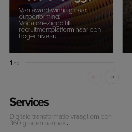
Van award-winning naar
outperforming:
VodafoneZiggo tilt
recruitmentplatform naar een
hoger niveau
1
/10
Services
Digitale transformatie vraagt om een
360 graden aanpak.
.