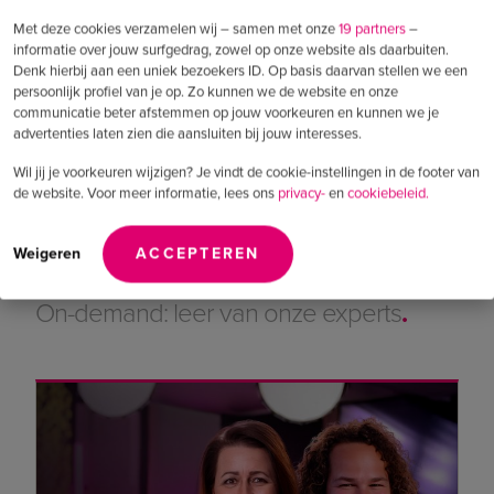
te bewegen met technologie, AI en nieuwe
Met deze cookies verzamelen wij – samen met onze
19 partners
–
manieren van werken.
informatie over jouw surfgedrag, zowel op onze website als daarbuiten.
Denk hierbij aan een uniek bezoekers ID. Op basis daarvan stellen we een
persoonlijk profiel van je op. Zo kunnen we de website en onze
Lees verder
communicatie beter afstemmen op jouw voorkeuren en kunnen we je
advertenties laten zien die aansluiten bij jouw interesses.
Wil jij je voorkeuren wijzigen? Je vindt de cookie-instellingen in de footer van
de website. Voor meer informatie, lees ons
privacy-
en
cookiebeleid.
Bekijk eerdere webinars
Weigeren
ACCEPTEREN
On-demand: leer van onze experts
.