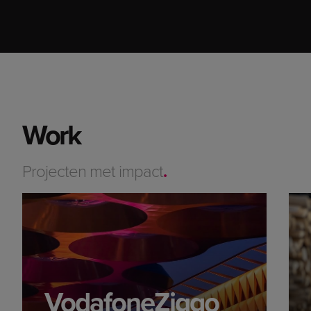
Work
Projecten met impact
.
VodafoneZiggo