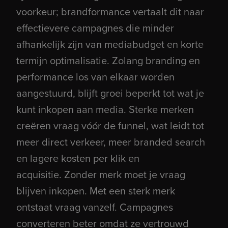
BEKIJK ALLE VACATURES
voorkeur; brandformance vertaalt dit naar
effectievere campagnes die minder
afhankelijk zijn van mediabudget en korte
termijn optimalisatie.
Zolang branding en
Data Engineer
performance los van elkaar worden
DATA & INTELLIGENCE
ADWISE
aangestuurd, blijft groei beperkt tot wat je
Marketplaces marketeer
kunt inkopen aan media.
Sterke merken
ADVERTISING
ADWISE
creëren vraag vóór de funnel, wat leidt tot
meer direct verkeer, meer branded search
Cloud Engineer
en lagere kosten per klik en
DATA & INTELLIGENCE
ADWISE
acquisitie.
Zonder merk moet je vraag
blijven inkopen. Met een sterk merk
Senior Social Advertising Consultant
ontstaat vraag vanzelf.
Campagnes
ADVERTISING
ADWISE
converteren beter omdat ze vertrouwd