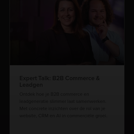
Expert Talk: B2B Commerce &
Leadgen
Ontdek hoe je B2B commerce en
leadgeneratie slimmer laat samenwerken.
Met concrete inzichten over de rol van je
website, CRM en AI in commerciële groei.