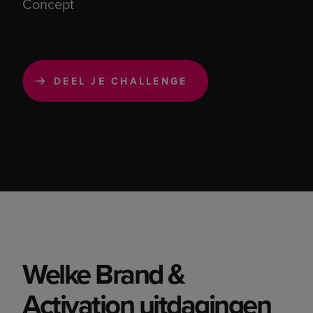
Concept
30 min
DUUR
On-demand webinar
TYPE
BEKIJK OPNAME
BEKIJK ALLE WEBINARS
Welke Brand &
Activation uitdagingen