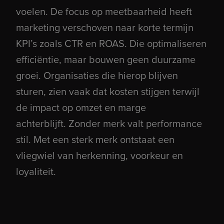
Senior SEA Specialist
voelen.
De focus op meetbaarheid heeft
ADVERTISING
ADWISE
marketing verschoven naar korte termijn
KPI’s zoals CTR en ROAS. Die optimaliseren
Performance Manager
efficiëntie, maar bouwen geen duurzame
CLIENT SERVICES & SALES
ADWISE
groei.
Organisaties die hierop blijven
sturen, zien vaak dat kosten stijgen terwijl
Senior SEO marketeer
ORGANIC
ADWISE
de impact op omzet en marge
achterblijft.
Zonder merk valt performance
Account Director
stil. Met een sterk merk ontstaat een
CLIENT SERVICES & SALES
ADWISE
vliegwiel van herkenning, voorkeur en
loyaliteit.
Stage & Afstuderen
STAFF
ADWISE
AI stage