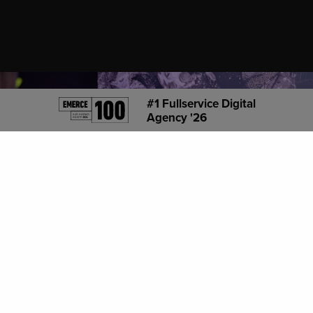
STAFF
ADWISE
Open sollicitatie
ADWISE
#1 Fullservice Digital
Senior Performance Marketeer
Agency '26
BIJ OPDRACHTGEVERS
BIJ OPDRACHTGEVER
Digital Performance Manager
BIJ OPDRACHTGEVERS
BIJ OPDRACHTGEVER
Lead Content
BIJ OPDRACHTGEVERS
BIJ OPDRACHTGEVER
Lead E-Commerce
BIJ OPDRACHTGEVERS
BIJ OPDRACHTGEVER