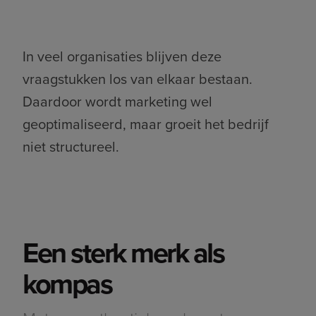
In veel organisaties blijven deze
vraagstukken los van elkaar bestaan.
Daardoor wordt marketing wel
geoptimaliseerd, maar groeit het bedrijf
niet structureel.
Een sterk merk als
Stories
kompas
Trends en ontwikkelingen die je niet
mag missen
.