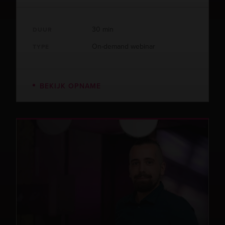
30 min
DUUR
On-demand webinar
TYPE
BEKIJK OPNAME