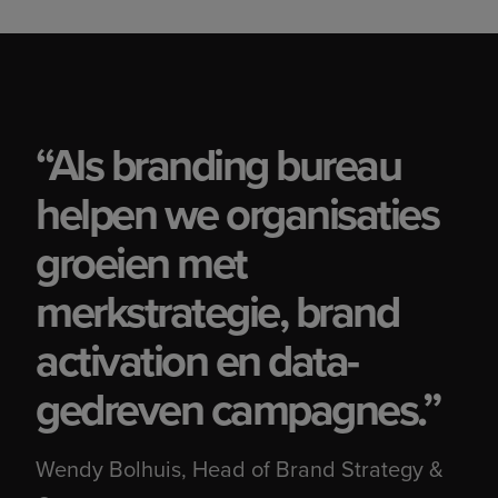
“Als branding bureau
helpen we organisaties
groeien met
Expert Talk: Branding &
Performance marketing: een
merkstrategie, brand
strategisch power-couple
activation en data-
Leer hoe je branding en performance
marketing laat samenwerken voor duurzame
gedreven campagnes.”
groei en meer rendement uit je campagnes.
Wendy Bolhuis, Head of Brand Strategy &