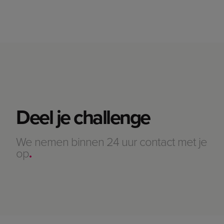
Deel je challenge
We nemen binnen 24 uur contact met je
op
.