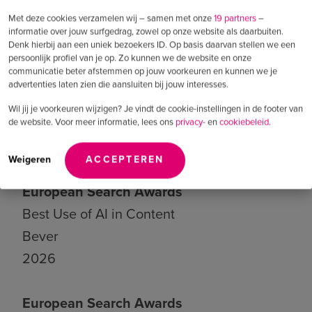
Kozijnshop.nl
Met deze cookies verzamelen wij – samen met onze
19 partners
–
informatie over jouw surfgedrag, zowel op onze website als daarbuiten.
2026
Denk hierbij aan een uniek bezoekers ID. Op basis daarvan stellen we een
persoonlijk profiel van je op. Zo kunnen we de website en onze
communicatie beter afstemmen op jouw voorkeuren en kunnen we je
European Search Awards
advertenties laten zien die aansluiten bij jouw interesses.
Best Use of AI for Data
Wil jij je voorkeuren wijzigen? Je vindt de cookie-instellingen in de footer van
Epplejeck
de website. Voor meer informatie, lees ons
privacy-
en
cookiebeleid.
2026
Weigeren
ACCEPTEREN
European Search Awards
Best Use of AI in Content
Bever
2026
European Search Awards