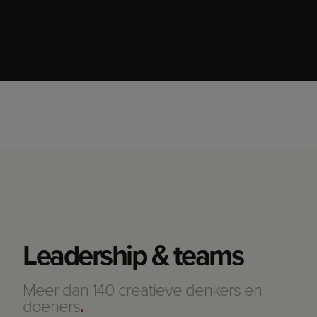
Leadership & teams
Meer dan 140 creatieve denkers en
doeners
.