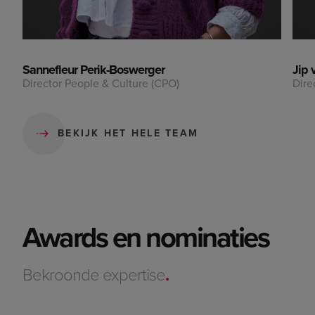
Sannefleur Perik-Boswerger
Jip 
Director People & Culture (CPO)
Dire
BEKIJK HET HELE TEAM
Awards en nominaties
Bekroonde expertise
.