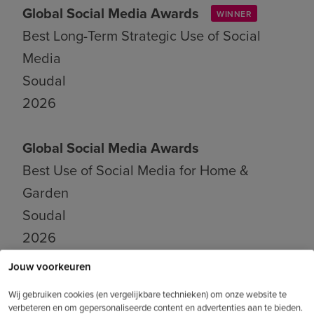
Global Social Media Awards
WINNER
Best Long-Term Strategic Use of Social
Media
Soudal
2026
Global Social Media Awards
Best Use of Social Media for Home &
Garden
Soudal
2026
Jouw voorkeuren
Global Social Media Awards
Wij gebruiken cookies (en vergelijkbare technieken) om onze website te
Best Low Budget Campaign
verbeteren en om gepersonaliseerde content en advertenties aan te bieden.