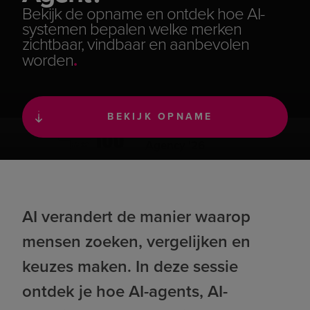
Bekijk de opname en ontdek hoe AI-
systemen bepalen welke merken
zichtbaar, vindbaar en aanbevolen
worden
.
BEKIJK OPNAME
#1 Fullservice Digital
Work
Agency '26
Projecten met impact
.
AI verandert de manier waarop
mensen zoeken, vergelijken en
keuzes maken. In deze sessie
ontdek je hoe AI-agents, AI-