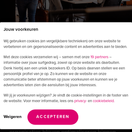
Jouw voorkeuren
Wij gebruiken cookies (en vergelijkbare technieken) om onze website te
verbeteren en om gepersonaliseerde content en advertenties aan te bieden.
Create. Accelerate.
Met deze cookies verzamelen wij – samen met onze
19 partners
–
informatie over jouw surfgedrag, zowel op onze website als daarbuiten.
Disrupt.
Denk hierbij aan een uniek bezoekers ID. Op basis daarvan stellen we een
persoonlijk profiel van je op. Zo kunnen we de website en onze
communicatie beter afstemmen op jouw voorkeuren en kunnen we je
We’re here to propel businesses
advertenties laten zien die aansluiten bij jouw interesses.
forward
.
Wil jij je voorkeuren wijzigen? Je vindt de cookie-instellingen in de footer van
de website. Voor meer informatie, lees ons
privacy-
en
cookiebeleid.
Marketing verandert. AI bepaalt steeds
Weigeren
ACCEPTEREN
vaker wat gekozen wordt.
Veel
organisaties blijven optimaliseren binnen