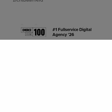
Praktische info
#1 Fullservice Digital
Agency '26
Duur
30 min
Type
On-demand webinar
Spreker
Stijn Buisman
SEO & AI Search Specialist
Alvast kennismaken?
Connect op LinkedIn
.