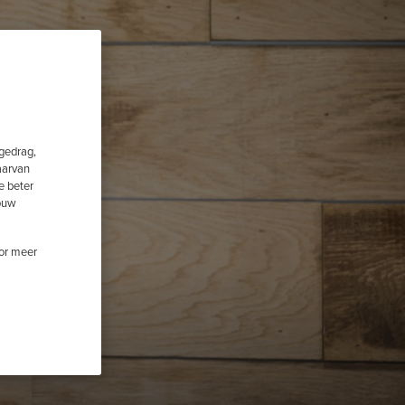
fgedrag,
aarvan
e beter
jouw
oor meer