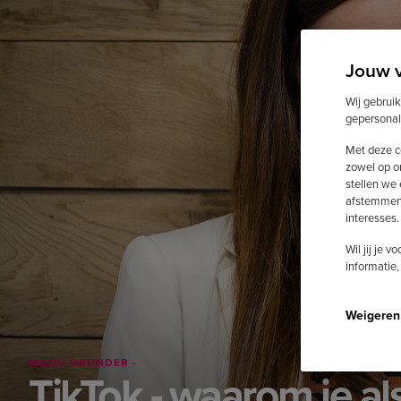
Jouw 
Wij gebrui
gepersonal
Met deze c
zowel op o
stellen we
afstemmen 
interesses.
Wil jij je 
informatie,
Weigeren
MILOU GRUNDER -
TikTok - waarom je als