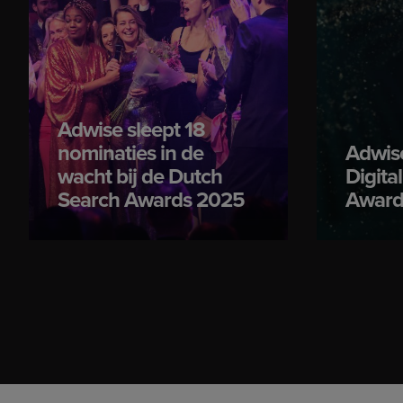
Adwise sleept 18
nominaties in de
Adwise
wacht bij de Dutch
Digita
Search Awards 2025
Award