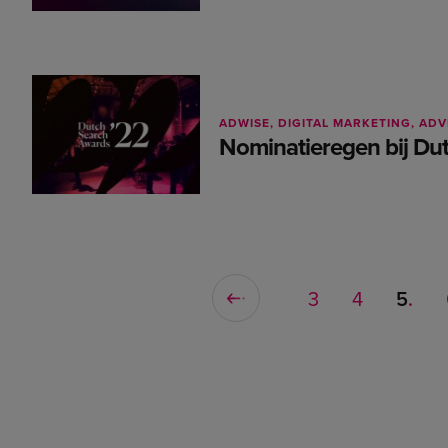
ADWISE
DIGITAL MARKETING
ADV
Nominatieregen bij Du
3
4
5