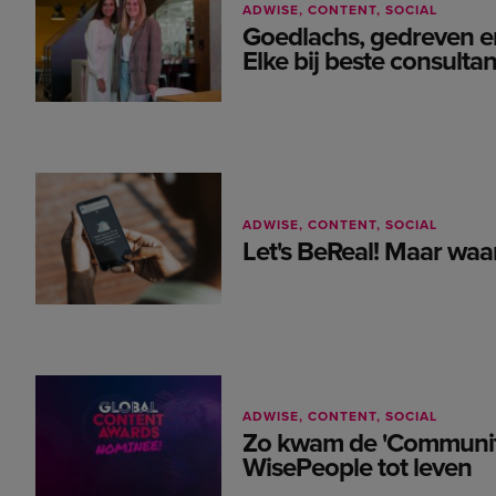
ADWISE
CONTENT
SOCIAL
Goedlachs, gedreven e
Elke bij beste consulta
ADWISE
CONTENT
SOCIAL
Let's BeReal! Maar waa
ADWISE
CONTENT
SOCIAL
Zo kwam de 'Community
WisePeople tot leven