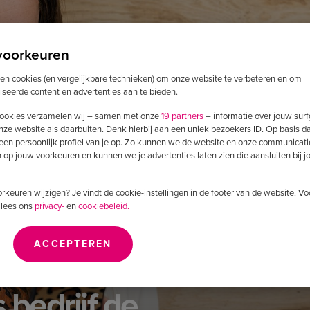
voorkeuren
ken cookies (en vergelijkbare technieken) om onze website te verbeteren en om
iseerde content en advertenties aan te bieden.
ookies verzamelen wij – samen met onze
19 partners
– informatie over jouw sur
nze website als daarbuiten. Denk hierbij aan een uniek bezoekers ID. Op basis d
 een persoonlijk profiel van je op. Zo kunnen we de website en onze communicati
op jouw voorkeuren en kunnen we je advertenties laten zien die aansluiten bij 
voorkeuren wijzigen? Je vindt de cookie-instellingen in de footer van de website. V
 lees ons
privacy-
en
cookiebeleid.
ACCEPTEREN
 bedrijf de