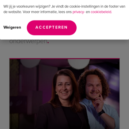
Wil jij je voorkeuren wijzigen? Je vindt de cookie-instellingen in de footer van
de website. Voor meer informatie, lees ons
privacy-
en
cookiebeleid.
Upcoming events
Weigeren
ACCEPTEREN
Blijf op de hoogte van de meest actuele
onderwerpen
.