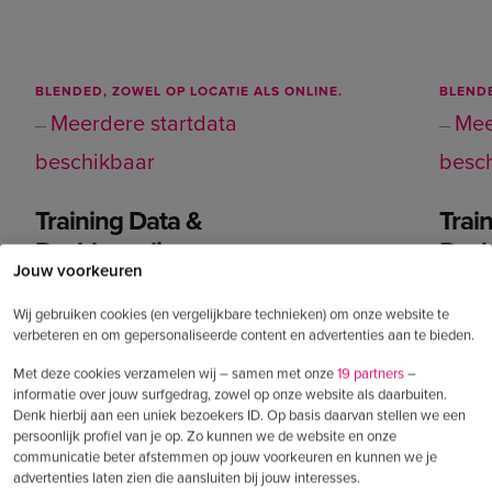
BLENDED, ZOWEL OP LOCATIE ALS ONLINE.
BLENDE
Meerdere startdata
Mee
beschikbaar
besc
Training Data &
Trai
Dashboarding
Dash
Jouw voorkeuren
Lees meer
Wij gebruiken cookies (en vergelijkbare technieken) om onze website te
verbeteren en om gepersonaliseerde content en advertenties aan te bieden.
Met deze cookies verzamelen wij – samen met onze
19 partners
–
informatie over jouw surfgedrag, zowel op onze website als daarbuiten.
BEKIJK ALLE CURSUSSEN &
Denk hierbij aan een uniek bezoekers ID. Op basis daarvan stellen we een
TRAININGEN
persoonlijk profiel van je op. Zo kunnen we de website en onze
communicatie beter afstemmen op jouw voorkeuren en kunnen we je
advertenties laten zien die aansluiten bij jouw interesses.