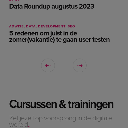
Recruitment
Data Roundup augustus 2023
SEO
Share Your Impact - Adwise
ADWISE
DATA
DEVELOPMENT
SEO
Social
5 redenen om juist in de
Technology
zomer(vakantie) te gaan user testen
UX & CRO
Cursussen & trainingen
Zet jezelf op voorsprong in de digitale
wereld
.