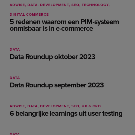
Advertising
ADWISE
DATA
DEVELOPMENT
SEO
TECHNOLOGY
Adwise
DIGITAL COMMERCE
5 redenen waarom een PIM-systeem
AI
onmisbaar is in e-commerce
Branding
Content
Data
DATA
Data Roundup oktober 2023
Development
Digital commerce
Digital marketing
DATA
Data Roundup september 2023
Diversity, Equity & Inclusion
Email
LAB
ADWISE
DATA
DEVELOPMENT
SEO
UX & CRO
6 belangrijke learnings uit user testing
Life at Adwise
Podcast
DATA