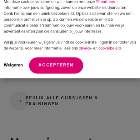
Met deze cookies verzamelen wij – samen met onze
19 partners
–
BLENDED, ZOWEL OP LOCATIE ALS ONLINE.
BLENDE
informatie over jouw surfgedrag, zowel op onze website als daarbuiten.
Denk hierbij aan een uniek bezoekers ID. Op basis daarvan stellen we een
Meerdere startdata
Mee
persoonlijk profiel van je op. Zo kunnen we de website en onze
beschikbaar
besc
communicatie beter afstemmen op jouw voorkeuren en kunnen we je
advertenties laten zien die aansluiten bij jouw interesses.
Digital Recruitment
Digi
Wil jij je voorkeuren wijzigen? Je vindt de cookie-instellingen in de footer van
de website. Voor meer informatie, lees ons
privacy-
en
cookiebeleid.
Basisopleiding
Weigeren
ACCEPTEREN
Lees meer
BEKIJK ALLE CURSUSSEN &
TRAININGEN