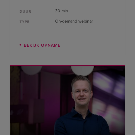
30 min
DUUR
On-demand webinar
TYPE
BEKIJK OPNAME