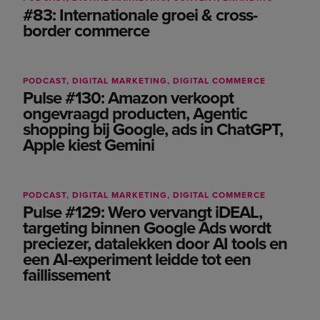
#83: Internationale groei & cross-
LAB
border commerce
Life at Adwise
Podcast
Recruitment
PODCAST
DIGITAL MARKETING
DIGITAL COMMERCE
Pulse #130: Amazon verkoopt
SEO
ongevraagd producten, Agentic
shopping bij Google, ads in ChatGPT,
Share Your Impact - Adwise
Apple kiest Gemini
Social
Technology
UX & CRO
PODCAST
DIGITAL MARKETING
DIGITAL COMMERCE
Pulse #129: Wero vervangt iDEAL,
targeting binnen Google Ads wordt
preciezer, datalekken door AI tools en
een AI-experiment leidde tot een
faillissement