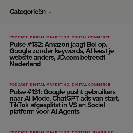
Categorieën
Alle categorieën
Advertising
PODCAST
DIGITAL MARKETING
DIGITAL COMMERCE
Pulse #132: Amazon jaagt Bol op,
Adwise
Google zonder keywords, AI leest je
AI
website anders, JD.com betreedt
Branding
Nederland
Content
Data
PODCAST
DIGITAL MARKETING
DIGITAL COMMERCE
Pulse #131: Google pusht gebruikers
Development
naar AI Mode, ChatGPT ads van start,
Digital commerce
TikTok afgesplitst in VS en Social
Digital marketing
platform voor AI Agents
Diversity, Equity & Inclusion
Email
PODCAST
DIGITAL MARKETING
CONTENT
BRANDING