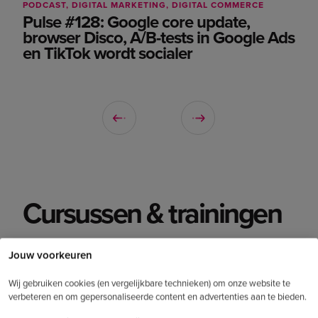
PODCAST
DIGITAL MARKETING
DIGITAL COMMERCE
Pulse #128: Google core update,
browser Disco, A/B-tests in Google Ads
en TikTok wordt socialer
Cursussen & trainingen
Zet jezelf op voorsprong in de digitale
Jouw voorkeuren
wereld
.
Wij gebruiken cookies (en vergelijkbare technieken) om onze website te
verbeteren en om gepersonaliseerde content en advertenties aan te bieden.