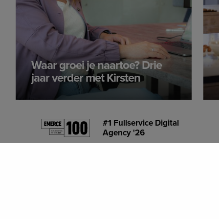
Waar groei je naartoe? Drie
jaar verder met Kirsten
#1 Fullservice Digital
BEKIJK ALLES
Agency '26
Opdrachtgevers aan het