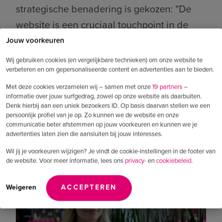
strategische benadering is gekozen: "De
website is een cruciaal touchpoint in de
customer journey. We wilden dat de
Jouw voorkeuren
websites niet alleen functioneel waren,
Wij gebruiken cookies (en vergelijkbare technieken) om onze website te
verbeteren en om gepersonaliseerde content en advertenties aan te bieden.
maar dat ze ook echt de verwachtingen van
de bezoeker zouden overtreffen. Daar
Met deze cookies verzamelen wij – samen met onze
19 partners
–
informatie over jouw surfgedrag, zowel op onze website als daarbuiten.
hebben we diepgaand onderzoek naar
Denk hierbij aan een uniek bezoekers ID. Op basis daarvan stellen we een
persoonlijk profiel van je op. Zo kunnen we de website en onze
gedaan, om een sterke basis gelegd voor
communicatie beter afstemmen op jouw voorkeuren en kunnen we je
het ontwerp en de gebruikerservaring."
advertenties laten zien die aansluiten bij jouw interesses.
Wil jij je voorkeuren wijzigen? Je vindt de cookie-instellingen in de footer van
de website. Voor meer informatie, lees ons
privacy-
en
cookiebeleid.
Weigeren
ACCEPTEREN