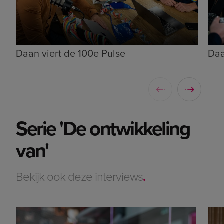
Daan viert de 100e Pulse
Daa
Serie 'De ontwikkeling
van'
Bekijk ook deze interviews
.