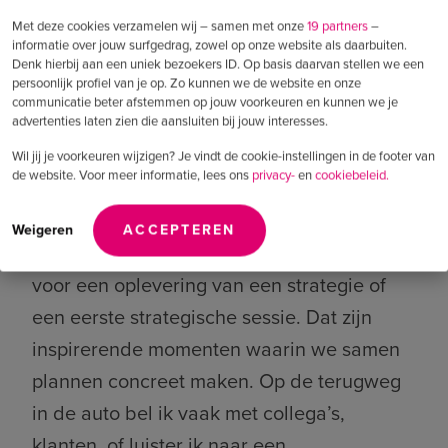
kan ik snel de juiste verbanden en
Met deze cookies verzamelen wij – samen met onze
19 partners
–
informatie over jouw surfgedrag, zowel op onze website als daarbuiten.
aanknopingspunten zoeken en beschrijven
Denk hierbij aan een uniek bezoekers ID. Op basis daarvan stellen we een
persoonlijk profiel van je op. Zo kunnen we de website en onze
voor een heldere rode draad en/of advies
communicatie beter afstemmen op jouw voorkeuren en kunnen we je
over de keuzes die de klant moet maken.”
advertenties laten zien die aansluiten bij jouw interesses.
Wil jij je voorkeuren wijzigen? Je vindt de cookie-instellingen in de footer van
de website. Voor meer informatie, lees ons
privacy-
en
cookiebeleid.
Wat doe je verder gedurende de dag?
“In de middag ben ik dan bijvoorbeeld
Weigeren
ACCEPTEREN
onderweg naar een klant, bijvoorbeeld
voor een oplevering van een strategie of
een eerste strategische sessie. Dat zijn
inspirerende momenten waarin we samen
plannen concreet maken. Op de terugweg
in de auto bel ik vaak met collega’s,
klanten, of luister ik naar een