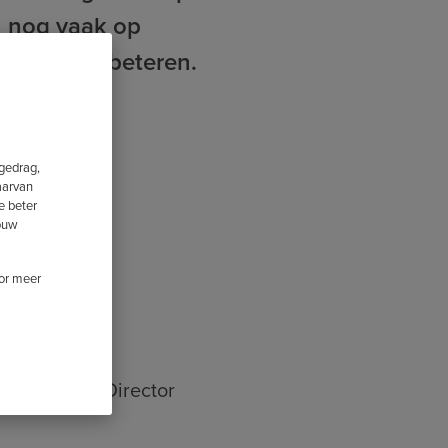
en nog vaak op
l wat te verbeteren.
Automation
fgedrag,
aarvan
e beter
jouw
oor meer
ior Account Director