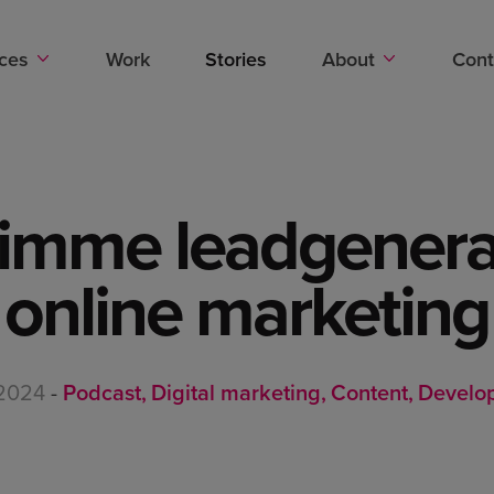
Stories
ices
Work
Stories
About
Cont
limme leadgenera
online marketing
 2024
-
Podcast
Digital marketing
Content
Develo