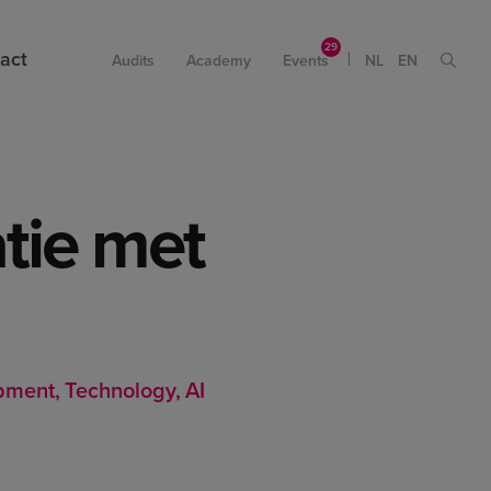
act
Audits
Academy
Events
NL
EN
tie met
pment
Technology
AI