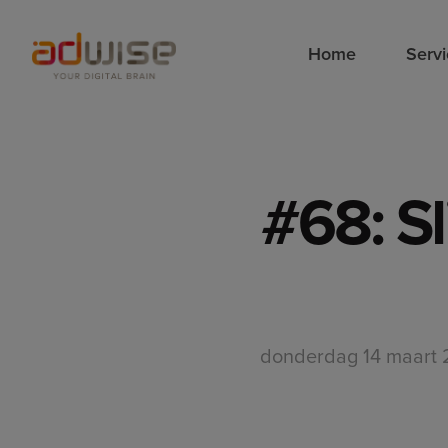
Home
Serv
#68: S
donderdag 14 maart