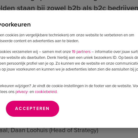
elden staan bij zowel b2b als b2c bedrijv
lkaar. Kortom er valt vrijwel altijd nog hee
voorkeuren
bij ons aan tafel Elke Eijsink, Marketing 
ken cookies (en vergelijkbare technieken) om onze website te verbeteren en om
 Hobert, Account Director bij Adwise.
iseerde content en advertenties aan te bieden.
ookies verzamelen wij – samen met onze
19 partners
– informatie over jouw sur
nze website als daarbuiten. Denk hierbij aan een uniek bezoekers ID. Op basis d
 een persoonlijk profiel van je op. Zo kunnen we de website en onze communicati
n Roozendaal
op jouw voorkeuren en kunnen we je advertenties laten zien die aansluiten bij 
 Operations (COO)
voorkeuren wijzigen? Je vindt de cookie-instellingen in de footer van de website. V
 lees ons
privacy-
en
cookiebeleid.
ACCEPTEREN
arketing Automation Specialist en Niels Hobert, Sen
al, Daan Loohuis (Head of Strategy)