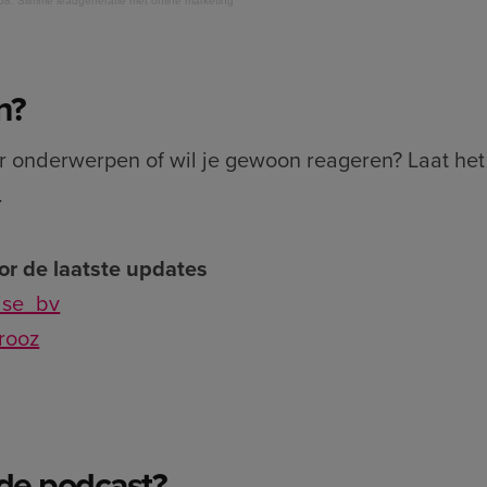
68: Slimme leadgeneratie met online marketing
n?
or onderwerpen of wil je gewoon reageren? Laat he
.
or de laatste updates
wise_bv
erooz
de podcast?