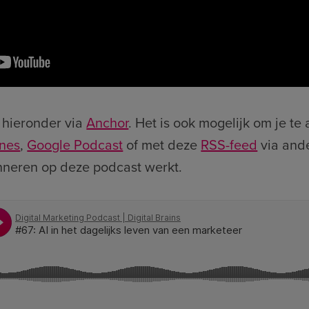
 hieronder via
Anchor
. Het is ook mogelijk om je t
unes
,
Google Podcast
of met deze
RSS-feed
via and
nneren op deze podcast werkt.