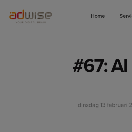
Home
Serv
#67: AI 
dinsdag 13 februari