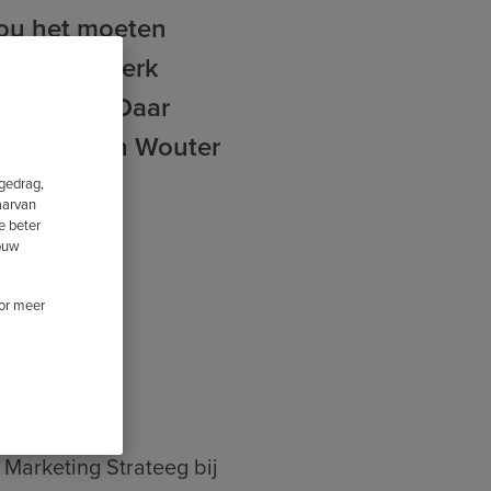
zou het moeten
s om jouw werk
lp van AI! Daar
Marketeer en Wouter
fgedrag,
aarvan
e beter
jouw
oor meer
 Marketing Strateeg bij