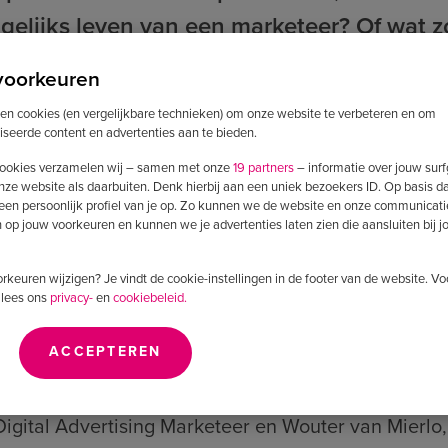
agelijks leven van een marketeer? Of wat 
er dus een aflevering vol praktische tip
voorkeuren
en en misschien zelfs wel leuker met behu
ken cookies (en vergelijkbare technieken) om onze website te verbeteren en om
n met Alfred Simon, Digital Advertising 
iseerde content en advertenties aan te bieden.
 Strateeg bij Adwise.
ookies verzamelen wij – samen met onze
19 partners
– informatie over jouw sur
nze website als daarbuiten. Denk hierbij aan een uniek bezoekers ID. Op basis d
 een persoonlijk profiel van je op. Zo kunnen we de website en onze communicati
op jouw voorkeuren en kunnen we je advertenties laten zien die aansluiten bij 
n Roozendaal
voorkeuren wijzigen? Je vindt de cookie-instellingen in de footer van de website. V
 Operations (COO)
 lees ons
privacy-
en
cookiebeleid.
ACCEPTEREN
Digital Advertising Marketeer en Wouter van Mierlo,