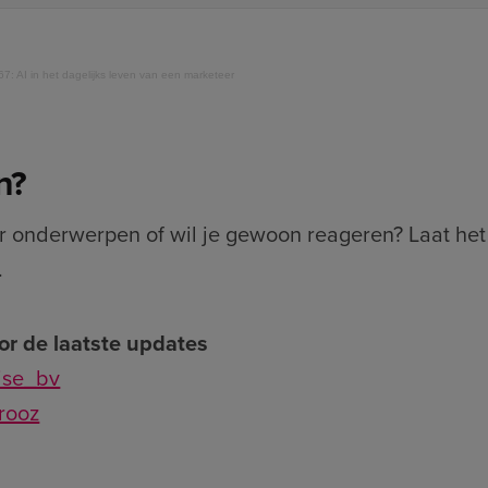
67: AI in het dagelijks leven van een marketeer
n?
or onderwerpen of wil je gewoon reageren? Laat he
.
or de laatste updates
wise_bv
erooz