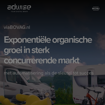
MENU
Work
viaBOVAG.nl
Exponentiële organische
groei in sterk
concurrerende markt
met automatisering als de sleutel tot succes