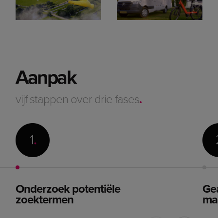
Aanpak
vijf stappen over drie fases
.
Onderzoek potentiële
Ge
zoektermen
ma