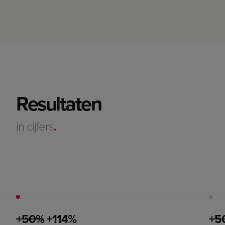
Resultaten
in cijfers
.
+50%
+114%
+5