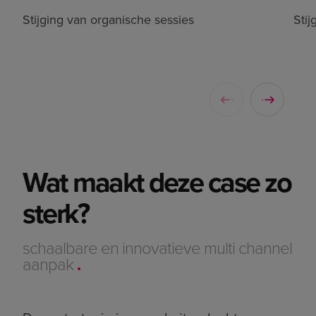
Stijging van organische sessies
Sti
Wat maakt deze case zo
sterk?
schaalbare en innovatieve multi channel
aanpak
.