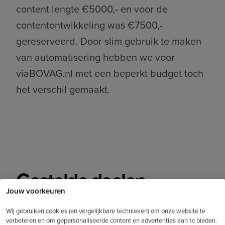
content lengte €5000,- en voor de
contentontwikkeling was €7500,-
gereserveerd.
Door slim gebruik te maken
van automatisering hebben we voor
viaBOVAG.nl met een beperkt budget toch
het verschil gemaakt.
Gestelde doelen
Jouw voorkeuren
in cijfers
.
Wij gebruiken cookies (en vergelijkbare technieken) om onze website te
verbeteren en om gepersonaliseerde content en advertenties aan te bieden.