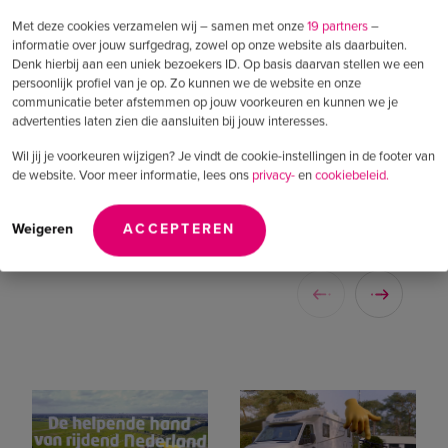
Met deze cookies verzamelen wij – samen met onze
19 partners
–
informatie over jouw surfgedrag, zowel op onze website als daarbuiten.
Denk hierbij aan een uniek bezoekers ID. Op basis daarvan stellen we een
persoonlijk profiel van je op. Zo kunnen we de website en onze
communicatie beter afstemmen op jouw voorkeuren en kunnen we je
advertenties laten zien die aansluiten bij jouw interesses.
+50%
+5
Wil jij je voorkeuren wijzigen? Je vindt de cookie-instellingen in de footer van
de website. Voor meer informatie, lees ons
privacy-
en
cookiebeleid.
Stijging van organische sessies
Sti
Weigeren
ACCEPTEREN