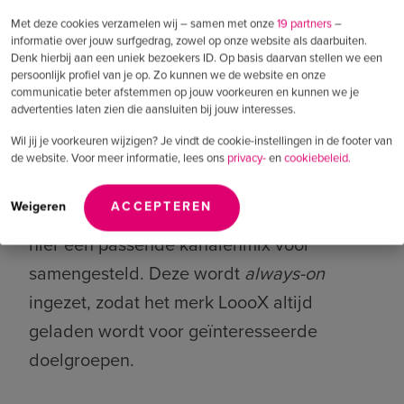
Met deze cookies verzamelen wij – samen met onze
19 partners
–
Altijd zichtbaar bij de juiste doelgroep
.
informatie over jouw surfgedrag, zowel op onze website als daarbuiten.
Denk hierbij aan een uniek bezoekers ID. Op basis daarvan stellen we een
persoonlijk profiel van je op. Zo kunnen we de website en onze
communicatie beter afstemmen op jouw voorkeuren en kunnen we je
De online marketingactiviteiten van LoooX
advertenties laten zien die aansluiten bij jouw interesses.
richten zich op het genereren van
Wil jij je voorkeuren wijzigen? Je vindt de cookie-instellingen in de footer van
bekendheid voor het premium merk
de website. Voor meer informatie, lees ons
privacy-
en
cookiebeleid.
(branding) en het stimuleren van
Weigeren
ACCEPTEREN
dealerbezoek (performance). We hebben
hier een passende kanalenmix voor
samengesteld. Deze wordt
always-on
ingezet, zodat het merk LoooX altijd
geladen wordt voor geïnteresseerde
doelgroepen.