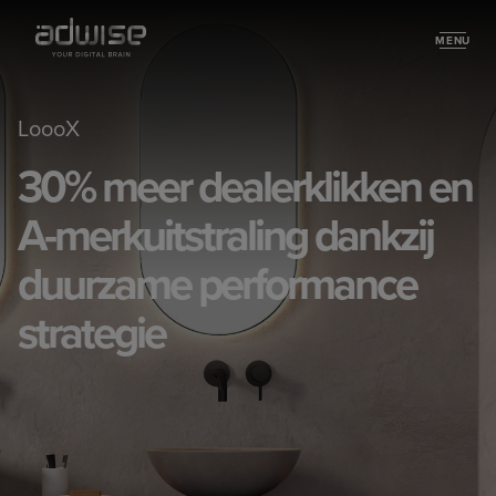
MENU
Work
LoooX
30% meer dealerklikken en
A-merkuitstraling dankzij
duurzame performance
strategie