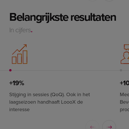
Belangrijkste resultaten
In cijfers
.
+19%
+1
Stijging in sessies (QoQ). Ook in het
Meer
laagseizoen handhaaft LoooX de
Beve
interesse
pro