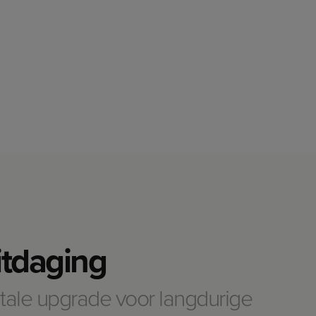
itdaging
itale upgrade voor langdurige