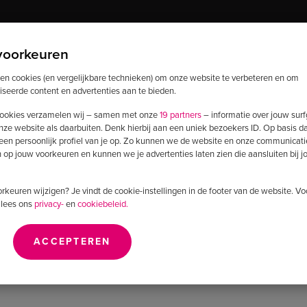
voorkeuren
Diensten
ken cookies (en vergelijkbare technieken) om onze website te verbeteren en om
Webshop
iseerde content en advertenties aan te bieden.
development
ookies verzamelen wij – samen met onze
19 partners
– informatie over jouw sur
nze website als daarbuiten. Denk hierbij aan een uniek bezoekers ID. Op basis d
Magento webshop
 een persoonlijk profiel van je op. Zo kunnen we de website en onze communicati
development
op jouw voorkeuren en kunnen we je advertenties laten zien die aansluiten bij 
voorkeuren wijzigen? Je vindt de cookie-instellingen in de footer van de website. V
 lees ons
privacy-
en
cookiebeleid.
ACCEPTEREN