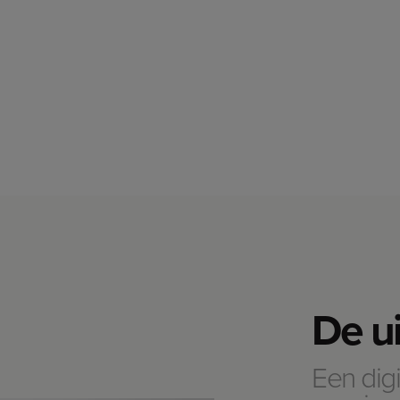
De u
Een dig