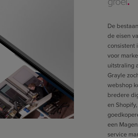
groei
.
De bestaa
de eisen va
consistent 
voor marke
uitstraling
Grayle zoch
webshop ko
bredere dig
en Shopify,
goedkopere
een Magent
service ma