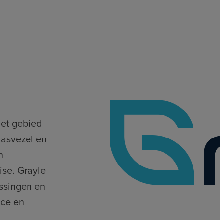
het gebied
lasvezel en
n
ise. Grayle
ssingen en
ice en