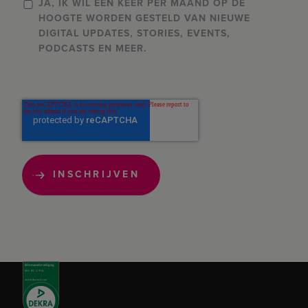
JA, IK WIL ÉÉN KEER PER MAAND OP DE
HOOGTE WORDEN GESTELD VAN NIEUWE
DIGITAL UPDATES, STORIES, EVENTS,
PODCASTS EN MEER.