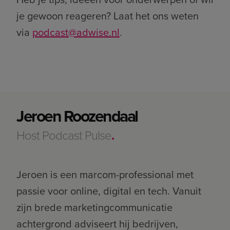
je gewoon reageren? Laat het ons weten
via
podcast@adwise.nl
.
Jeroen Roozendaal
Da
Host Podcast Pulse
.
Co-
Jeroen is een marcom-professional met
Daa
passie voor online, digital en tech. Vanuit
Hea
zijn brede marketingcommunicatie
org
achtergrond adviseert hij bedrijven,
doo