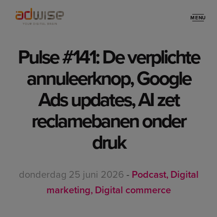
MENU
Stories
Pulse #141: De verplichte
annuleerknop, Google
Ads updates, AI zet
reclamebanen onder
druk
donderdag 25 juni 2026
-
Podcast
Digital
marketing
Digital commerce