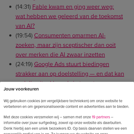
(14:31)
Fable kwam en ging weer weg:
wat hebben we geleerd van de toekomst
van AI?
(19:54)
Consumenten omarmen AI-
zoeken, maar zijn sceptischer dan ooit
over merken die AI zwaar inzetten
(24:19)
Google Ads stuurt biedingen
strakker aan op doelstelling — en dat kan
nadelig uitpakken als je targets
Jouw voorkeuren
verouderd zijn
(26:13)
TikTok Symphony Agent maakt
Wij gebruiken cookies (en vergelijkbare technieken) om onze website te
verbeteren en om gepersonaliseerde content en advertenties aan te bieden.
complete videocampagnes via één
Met deze cookies verzamelen wij – samen met onze
19 partners
–
prompt — maar leidt dat tot slop-ads op
informatie over jouw surfgedrag, zowel op onze website als daarbuiten.
Denk hierbij aan een uniek bezoekers ID. Op basis daarvan stellen we een
schaal?
persoonlijk profiel van je op. Zo kunnen we de website en onze