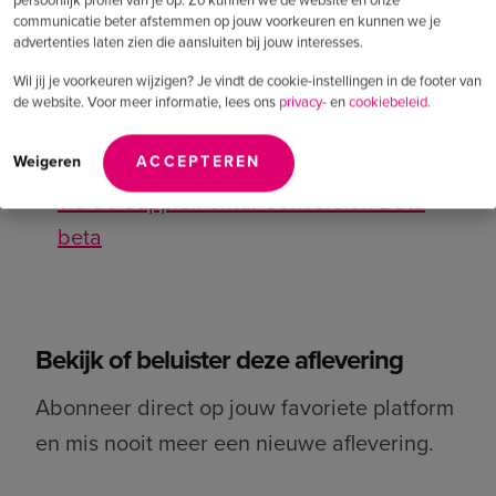
(28:45)
E-commerce groeit 4,7% in Q1
communicatie beter afstemmen op jouw voorkeuren en kunnen we je
advertenties laten zien die aansluiten bij jouw interesses.
2026 — en multichannelers overtroeven
Wil jij je voorkeuren wijzigen? Je vindt de cookie-instellingen in de footer van
pure online spelers
de website. Voor meer informatie, lees ons
privacy-
en
cookiebeleid.
(30:21)
First-party data nu nog beter
koppelbaar voor Google Ads-biedingen
Weigeren
ACCEPTEREN
via de Supplemental Conversion Data
beta
Bekijk of beluister deze aflevering
Abonneer direct op jouw favoriete platform
en mis nooit meer een nieuwe aflevering.