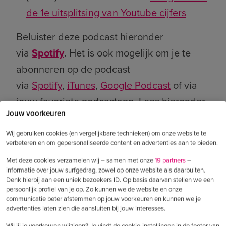
de 1e uitsplitsing van Youtube cijfers
Beluister deze podcast hieronder
via
Spotify
. Het is ook mogelijk om je te
abonneren op de podcast
via
Spotify
,
iTunes
,
Google Podcast
of via
jouw favoriete podcastapp. Lees hieronder
Jouw voorkeuren
hoe het abonneren op deze podcast werkt.
Wij gebruiken cookies (en vergelijkbare technieken) om onze website te
verbeteren en om gepersonaliseerde content en advertenties aan te bieden.
Met deze cookies verzamelen wij – samen met onze
19 partners
–
informatie over jouw surfgedrag, zowel op onze website als daarbuiten.
Denk hierbij aan een uniek bezoekers ID. Op basis daarvan stellen we een
persoonlijk profiel van je op. Zo kunnen we de website en onze
communicatie beter afstemmen op jouw voorkeuren en kunnen we je
advertenties laten zien die aansluiten bij jouw interesses.