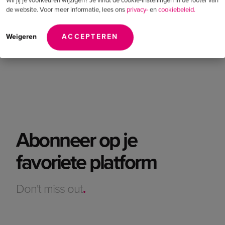
Wil jij je voorkeuren wijzigen? Je vindt de cookie-instellingen in de footer van
de website. Voor meer informatie, lees ons
privacy-
en
cookiebeleid.
Weigeren
ACCEPTEREN
Abonneer op je
favoriete platform
Don't miss out
.