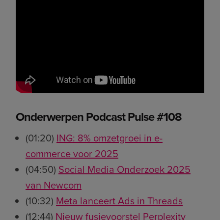
Onderwerpen Podcast Pulse #108
(01:20)
ING: 8% omzetgroei in e-
commerce voor 2025
(04:50)
Social Media Onderzoek 2025
van Newcom
(10:32)
Meta lanceert Ads in Threads
(12:44)
Nieuw fusievoorstel Perplexity