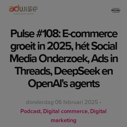
MENU
Stories
Pulse #108: E-commerce
groeit in 2025, hét Social
Media Onderzoek, Ads in
Threads, DeepSeek en
OpenAI's agents
donderdag 06 februari 2025
-
Podcast
Digital commerce
Digital
marketing