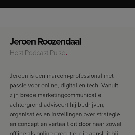
Jeroen Roozendaal
Da
Host Podcast Pulse
.
Co-
Jeroen is een marcom-professional met
Jer
passie voor online, digital en tech. Vanuit
pas
zijn brede marketingcommunicatie
zij
achtergrond adviseert hij bedrijven,
ach
organisaties en instellingen over strategie
org
en concept en vertaalt dit door naar zowel
en 
offline als online executie, die aansluit bij
offl