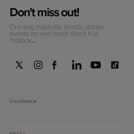
Don't miss out!
Ontvang inspiratie, trends, stories,
events en veel meer direct in je
mailbox.
.
VOORNAAM
EMAIL
*