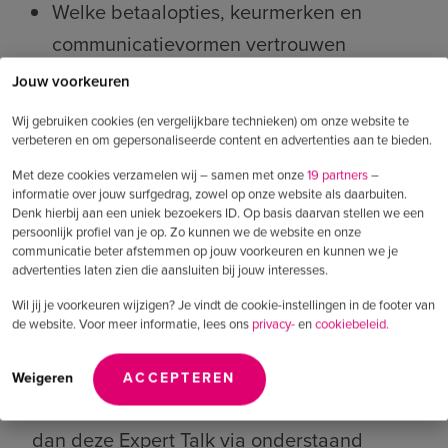
Welke betaalopties, keurmerken en
communicatievormen vertrouwen
opbouwen.
Jouw voorkeuren
Wij gebruiken cookies (en vergelijkbare technieken) om onze website te
Hoe een gefaseerde strategie en
verbeteren en om gepersonaliseerde content en advertenties aan te bieden.
validatie in bijvoorbeeld Noordrijn-
Met deze cookies verzamelen wij – samen met onze
19 partners
–
informatie over jouw surfgedrag, zowel op onze website als daarbuiten.
Westfalen risico’s verkleint.
Denk hierbij aan een uniek bezoekers ID. Op basis daarvan stellen we een
persoonlijk profiel van je op. Zo kunnen we de website en onze
communicatie beter afstemmen op jouw voorkeuren en kunnen we je
advertenties laten zien die aansluiten bij jouw interesses.
Voorbeelden van hoe tooling en AI
lokalisatie versnellen.
Wil jij je voorkeuren wijzigen? Je vindt de cookie-instellingen in de footer van
de website. Voor meer informatie, lees ons
privacy-
en
cookiebeleid.
Benieuwd of jouw organisatie klaar is voor
Weigeren
ACCEPTEREN
de volgende internationale stap? Bekijk
dan deze Expert Talk via onderstaand