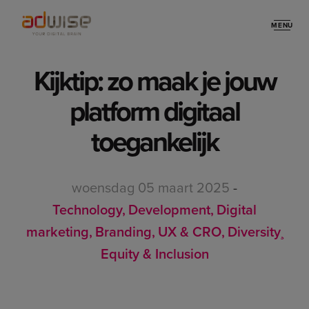
MENU
Stories
Kijktip: zo maak je jouw
platform digitaal
toegankelijk
woensdag 05 maart 2025
-
Technology
Development
Digital
marketing
Branding
UX & CRO
Diversity¸
Equity & Inclusion