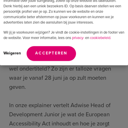
informatie over jouw surfgedrag, zowel op onze website als daarbuiten.
om ervoor te zorgen dat iedereen toegang
Denk hierbij aan een uniek bezoekers ID. Op basis daarvan stellen we een
persoonlijk profiel van je op. Zo kunnen we de website en onze
krijgt tot online informatie en
communicatie beter afstemmen op jouw voorkeuren en kunnen we je
dienstverlening. En daar komt veel bij
advertenties laten zien die aansluiten bij jouw interesses.
kijken. Kunnen jouw klanten al zonder muis
Wil jij je voorkeuren wijzigen? Je vindt de cookie-instellingen in de footer van
de website. Voor meer informatie, lees ons
privacy-
en
cookiebeleid.
navigeren door je webshop bijvoorbeeld?
Heeft het design van je platform voldoende
Weigeren
ACCEPTEREN
contrast? En zijn al je video's op je website
wel ondertiteld? Zo zijn er talloze vragen
waar je vanaf 28 juni ja op zult moeten
geven.
In onze explainer vertelt Adwise Head of
Development Junior je wat de European
Accessibility Act inhoudt en hoe je zorgt