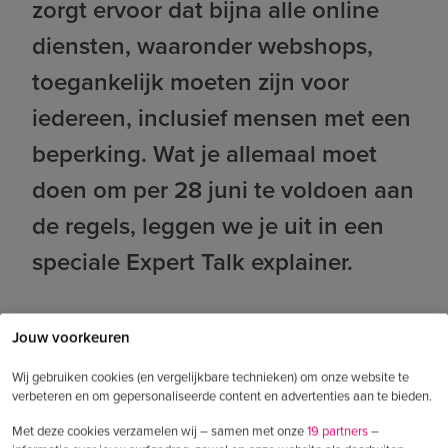
zorgt ervoor dat bijna alle online
diensten, waaronder webshops,
toegankelijk moeten zijn voor
iedereen, inclusief mensen met een
beperking. Wat je allemaal moet
doen om per 28 juni te voldoen aan
de regels, leggen we je uit in een
speciale Expert Talk explainer.
Bekijk de Expert Talk over Digitale
Jouw voorkeuren
Toegankelijkheid
Wij gebruiken cookies (en vergelijkbare technieken) om onze website te
verbeteren en om gepersonaliseerde content en advertenties aan te bieden.
Het doel van digitale toegankelijkheid is
Met deze cookies verzamelen wij – samen met onze
19 partners
–