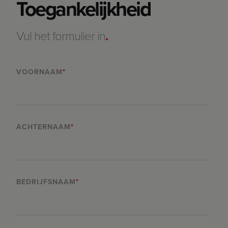
Toegankelijkheid
Vul het formulier in
.
VOORNAAM
*
ACHTERNAAM
*
BEDRIJFSNAAM
*