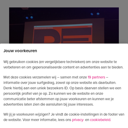
Jouw voorkeuren
Wij gebruiken cookies (en vergelijkbare technieken) om onze website te
verbeteren en om gepersonaliseerde content en advertenties aan te bieden.
Met deze cookies verzamelen wij – samen met onze
19 partners
–
informatie over jouw surfgedrag, zowel op onze website als daarbuiten.
Denk hierbij aan een uniek bezoekers ID. Op basis daarvan stellen we een
“If no one hates it, no one loves it”
persoonlijk profiel van je op. Zo kunnen we de website en onze
communicatie beter afstemmen op jouw voorkeuren en kunnen we je
advertenties laten zien die aansluiten bij jouw interesses.
Een aantal hele mooie voorbeelden over
durven kwamen van Erik Kessels van
Wil jij je voorkeuren wijzigen? Je vindt de cookie-instellingen in de footer van
de website. Voor meer informatie, lees ons
privacy-
en
cookiebeleid.
KesselsKramer die direct aangaf: “
If no one