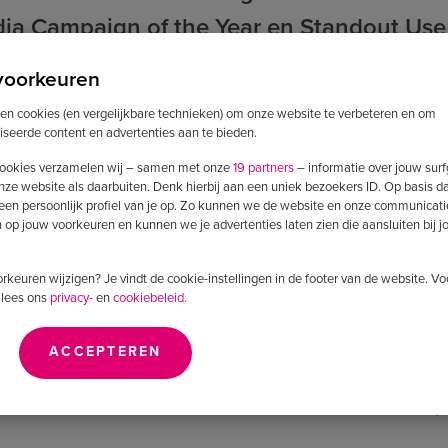
dia Campaign of the Year en Standout Use
 op een campagne die bewijst dat de krac
voorkeuren
ven social media verder reikt dan bereik 
ken cookies (en vergelijkbare technieken) om onze website te verbeteren en om
iseerde content en advertenties aan te bieden.
 in a Scrolling World
ookies verzamelen wij – samen met onze
19 partners
– informatie over jouw sur
nze website als daarbuiten. Denk hierbij aan een uniek bezoekers ID. Op basis d
 een persoonlijk profiel van je op. Zo kunnen we de website en onze communicati
n Soudal en Adwise draaide om één doel: het merk
op jouw voorkeuren en kunnen we je advertenties laten zien die aansluiten bij 
r waardevolle, herkenbare en inspirerende conten
voorkeuren wijzigen? Je vindt de cookie-instellingen in de footer van de website. V
 lees ons
privacy-
en
cookiebeleid.
rtenties kozen we voor een strategie waarin echth
. Door in te spelen op de doe-het-zelfmentaliteit 
ACCEPTEREN
bare situaties en interactieve formats, wist Soudal 
merk uit tot een naam die niet alleen zichtbaar is,