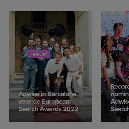
Recor
Adwise in Barcelona
nomina
voor de European
Adwise
Search Awards 2022
Searc