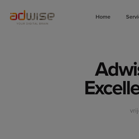
Home
Serv
Adwis
Excell
vri