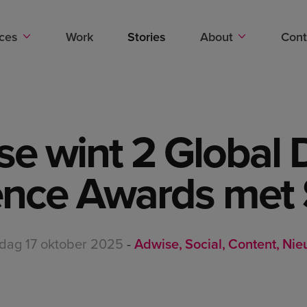
Stories
ices
Work
Stories
About
Cont
e wint 2 Global D
ence Awards met
jdag 17 oktober 2025
-
Adwise
Social
Content
Nie