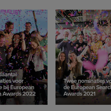
daantal
ties voor
Twee nominaties v
 bij European
de European Searc
h Awards 2022
Awards 2021