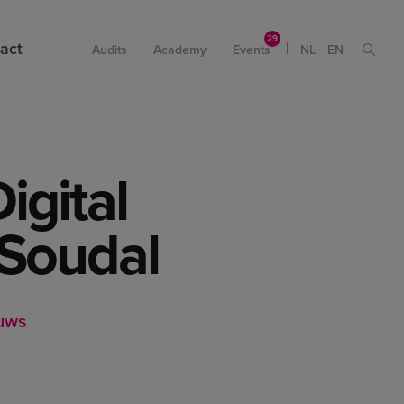
act
Audits
Academy
Events
NL
EN
igital
 Soudal
uws