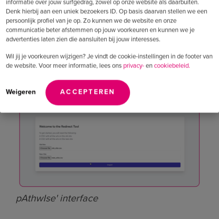
informatie over jouw surfgedrag, zowel op onze website als daarbuiten.
Denk hierbij aan een uniek bezoekers ID. Op basis daarvan stellen we een
hogere matchingspercentages, meer
persoonlijk profiel van je op. Zo kunnen we de website en onze
verkeer, hogere SEO-rankings en meer
communicatie beter afstemmen op jouw voorkeuren en kunnen we je
advertenties laten zien die aansluiten bij jouw interesses.
leads. Ook geeft het een veel betere
Wil jij je voorkeuren wijzigen? Je vindt de cookie-instellingen in de footer van
ervaring aan websitebezoekers.''
de website. Voor meer informatie, lees ons
privacy-
en
cookiebeleid.
Weigeren
ACCEPTEREN
pAthwIse' interface