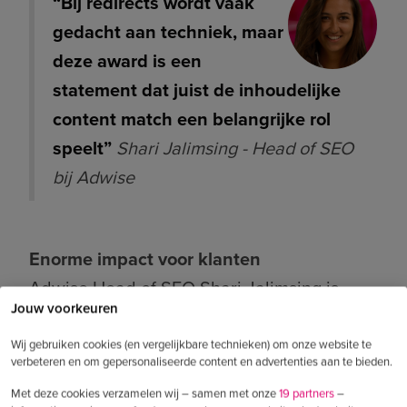
“Bij redirects wordt vaak
gedacht aan techniek, maar
deze award is een
statement dat juist de inhoudelijke
content match een belangrijke rol
speelt
”
Shari Jalimsing - Head of SEO
bij Adwise
Enorme impact voor klanten
Adwise Head of SEO Shari Jalimsing is
Jouw voorkeuren
buitengewoon trots op het winnen van de
Global Content Award voor beste content
Wij gebruiken cookies (en vergelijkbare technieken) om onze website te
verbeteren en om gepersonaliseerde content en advertenties aan te bieden.
tool. ''Dankzij pAthwIse profiteren onze
Met deze cookies verzamelen wij – samen met onze
19 partners
–
klanten bijvoorbeeld van veel