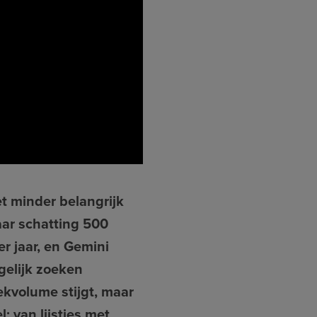
t minder belangrijk
aar schatting 500
er jaar, en Gemini
gelijk zoeken
ekvolume stijgt, maar
van lijstjes met