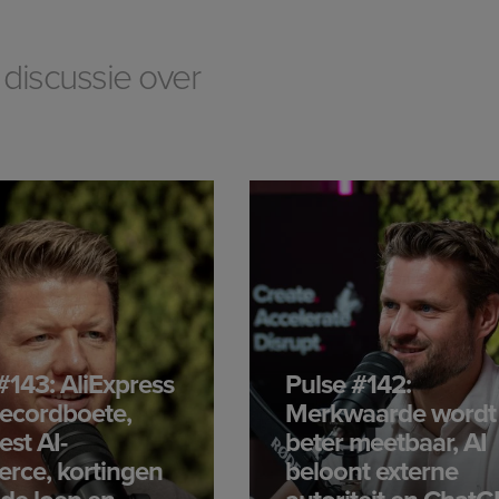
n discussie over
#143: AliExpress
Pulse #142:
 recordboete,
Merkwaarde wordt
est AI-
beter meetbaar, AI
rce, kortingen
beloont externe