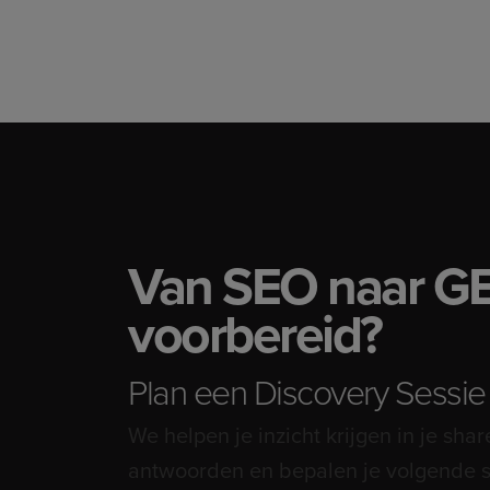
Van SEO naar GEO
voorbereid?
Plan een Discovery Sessie 
We helpen je inzicht krijgen in je shar
antwoorden en bepalen je volgende s