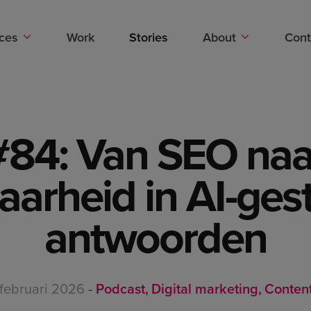
Stories
ices
Work
Stories
About
Cont
#84: Van SEO naa
aarheid in AI-ge
antwoorden
 februari 2026
-
Podcast
Digital marketing
Conten