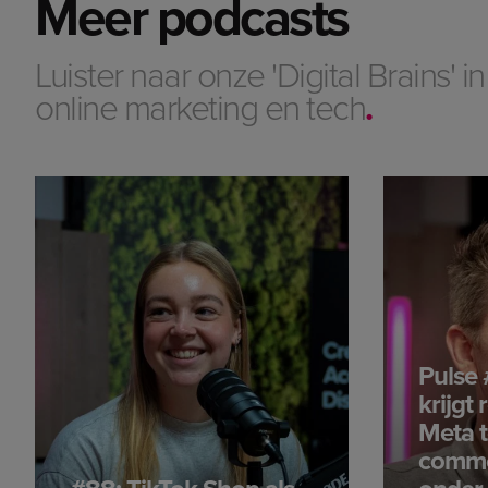
Meer podcasts
Luister naar onze 'Digital Brains' i
online marketing en tech
.
Pulse 
krijgt
Meta t
comme