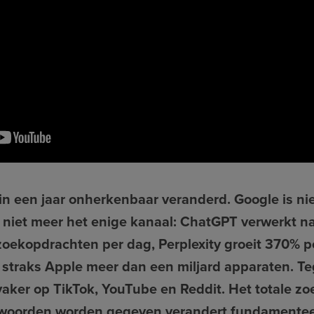
in een jaar onherkenbaar veranderd. Google is nie
 niet meer het enige kanaal: ChatGPT verwerkt n
d zoekopdrachten per dag, Perplexity groeit 370% p
n straks Apple meer dan een miljard apparaten. Te
ker op TikTok, YouTube en Reddit. Het totale zo
woorden worden gegeven verandert fundamenteel: 