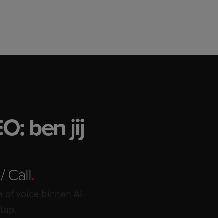
: ben jij
/ Call
.
e of voice binnen AI-
tap.