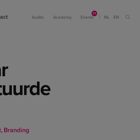
act
Audits
Academy
Events
NL
EN
r
stuurde
t
Branding