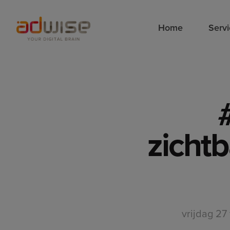
Home
Serv
zichtb
vrijdag 27