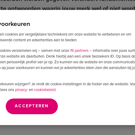
tte antwoorden waarin jouw merk wel of niet wor
voorkeuren
e deepdive. We praten niet alleen over Google, en n
ken cookies (en vergelijkbare technieken) om onze website te verbeteren en om
er momenten geraadpleegd: in tools waarin mense
iseerde content en advertenties aan te bieden.
eds waar AI content samenvat, en straks in agentic 
ookies verzamelen wij – samen met onze
19 partners
– informatie over jouw sur
en nemen. Als je merk niet in die antwoorden zit, b
nze website als daarbuiten. Denk hierbij aan een uniek bezoekers ID. Op basis d
 een persoonlijk profiel van je op. Zo kunnen we de website en onze communicati
die hiervoor ontstaat heet Generative Engine Optimi
op jouw voorkeuren en kunnen we je advertenties laten zien die aansluiten bij 
O, maar een essentiële uitbreiding ervan. We neme
voorkeuren wijzigen? Je vindt de cookie-instellingen in de footer van de website. V
om dat nu urgent is, en wat je er concreet aan kunt
 lees ons
privacy-
en
cookiebeleid.
ter deze aflevering
ACCEPTEREN
w favoriete platform en mis nooit meer een nieuwe 