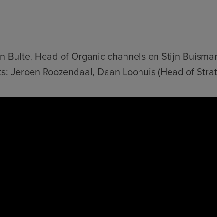
en Bulte, Head of Organic channels en Stijn Buism
s: Jeroen Roozendaal, Daan Loohuis (Head of Stra