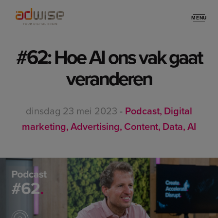
MENU
Stories
#62: Hoe AI ons vak gaat
veranderen
dinsdag 23 mei 2023
-
Podcast
Digital
marketing
Advertising
Content
Data
AI