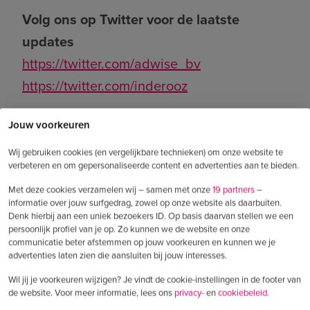
Volg ons op Twitter voor de laatste
updates
https://twitter.com/adwise_bv
https://twitter.com/inderooz
Jouw voorkeuren
Wij gebruiken cookies (en vergelijkbare technieken) om onze website te
verbeteren en om gepersonaliseerde content en advertenties aan te bieden.
Abonneren op de podcast?
Met deze cookies verzamelen wij – samen met onze
19 partners
–
Op een iPhone of iPad is de Podcasts-app
informatie over jouw surfgedrag, zowel op onze website als daarbuiten.
Denk hierbij aan een uniek bezoekers ID. Op basis daarvan stellen we een
standaard geïnstalleerd, op een Android
persoonlijk profiel van je op. Zo kunnen we de website en onze
communicatie beter afstemmen op jouw voorkeuren en kunnen we je
toestel kun je de Google Podcast-app
advertenties laten zien die aansluiten bij jouw interesses.
downloaden via de Play Store. Hierin kun
Wil jij je voorkeuren wijzigen? Je vindt de cookie-instellingen in de footer van
je zoeken naar podcasts, je abonneren en
de website. Voor meer informatie, lees ons
privacy-
en
cookiebeleid.