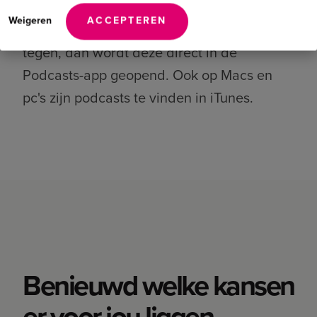
afleveringen direct afspelen. Kom je op het
Weigeren
ACCEPTEREN
internet een iTunes-link naar een podcast
tegen, dan wordt deze direct in de
Podcasts-app geopend. Ook op Macs en
pc's zijn podcasts te vinden in iTunes.
Benieuwd welke kansen
er voor jou liggen