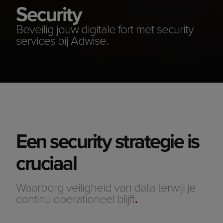
Security
Beveilig jouw digitale fort met security
services bij Adwise
.
Een security strategie is
cruciaal
Waarborg veiligheid van data terwijl je
continu operationeel blijft
.