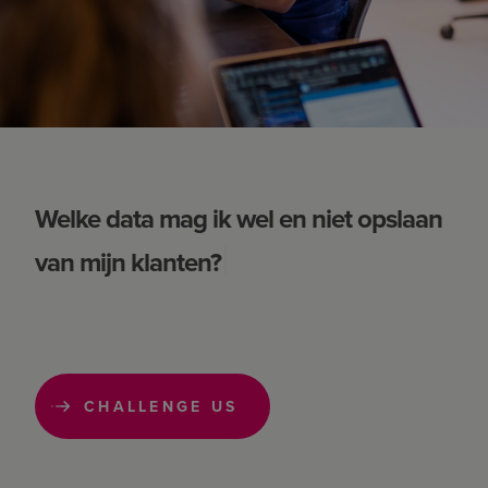
Welke data mag ik wel en niet opslaan
Welke data mag ik wel en niet opslaan
|
van mijn klanten?
van mijn klanten?