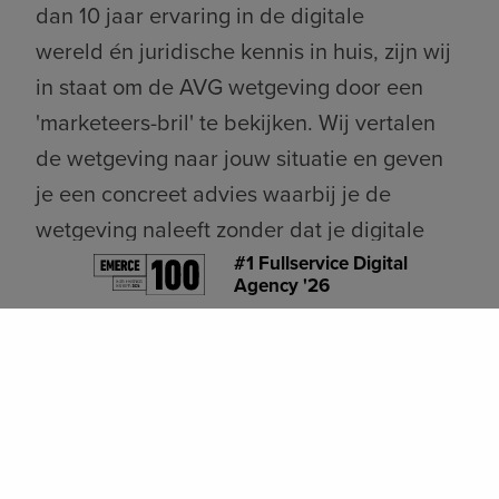
dan 10 jaar ervaring in de digitale
wereld én juridische kennis in huis, zijn wij
in staat om de AVG wetgeving door een
'marketeers-bril' te bekijken. Wij vertalen
de wetgeving naar jouw situatie en geven
je een concreet advies waarbij je de
wetgeving naleeft zonder dat je digitale
marketing schade oploopt. Zo kan je
#1 Fullservice Digital
Agency '26
gewoon doorgaan met dataverzameling
maar wél op een juridisch verantwoorde
wijze. Als docent van Beeckestijn en
specialist op het gebied van AVG helpen
we je bij een datastrategie die zowel veilig
als AVG proof is.