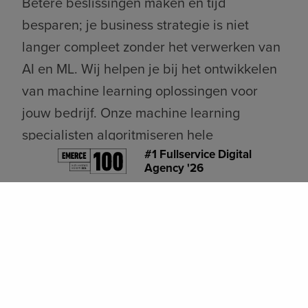
Betere beslissingen maken én tijd
besparen; je business strategie is niet
langer compleet zonder het verwerken van
AI en ML. Wij helpen je bij het ontwikkelen
van machine learning oplossingen voor
jouw bedrijf. Onze machine learning
specialisten algoritmiseren hele
#1 Fullservice Digital
bedrijfsprocessen gebaseerd op data van
Agency '26
jouw organisatie. Denk bijvoorbeeld aan
het segmenteren van je doelgroep en het
voorspellen van conversies.
Door klein te beginnen helpen
we je allereerst te begrijpen waar AI voor
ingezet kan worden. We zetten een goede