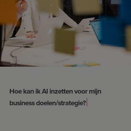
Hoe kan ik AI inzetten voor mijn
Hoe kan ik AI inzetten voor mijn
|
business doelen/strategie?
business doelen/strategie?