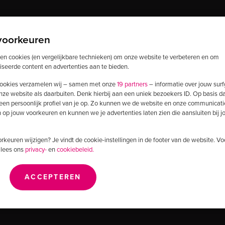
voorkeuren
ken cookies (en vergelijkbare technieken) om onze website te verbeteren en om
iseerde content en advertenties aan te bieden.
ookies verzamelen wij – samen met onze
19 partners
– informatie over jouw sur
nze website als daarbuiten. Denk hierbij aan een uniek bezoekers ID. Op basis d
 een persoonlijk profiel van je op. Zo kunnen we de website en onze communicati
op jouw voorkeuren en kunnen we je advertenties laten zien die aansluiten bij 
voorkeuren wijzigen? Je vindt de cookie-instellingen in de footer van de website. V
 lees ons
privacy-
en
cookiebeleid.
ACCEPTEREN