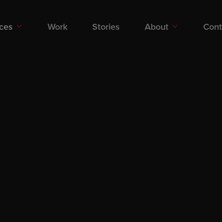
Services
Performance marketing
Related
ices
Work
Stories
About
Cont