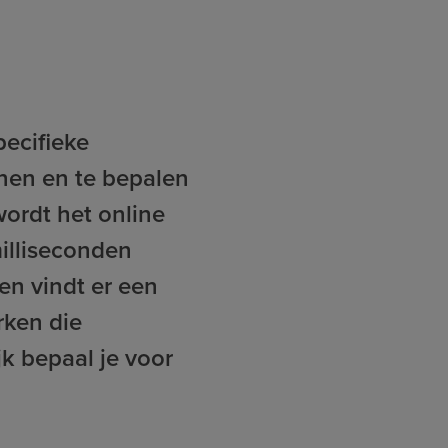
pecifieke
nen en te bepalen
wordt het online
illiseconden
en vindt er een
rken die
jk bepaal je voor