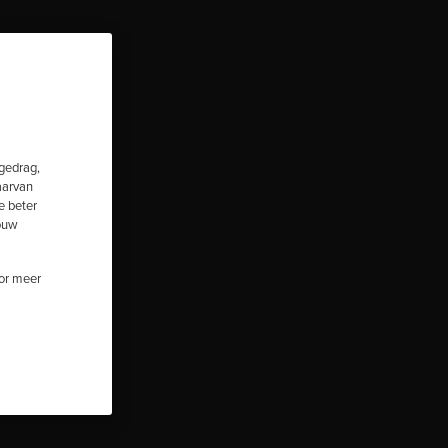
fgedrag,
aarvan
e beter
jouw
oor meer