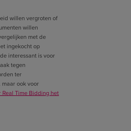
id willen vergroten of
umenten willen
vergelijken met de
niet ingekocht op
e interessant is voor
vaak tegen
orden ter
, maar ook voor
r Real Time Bidding het