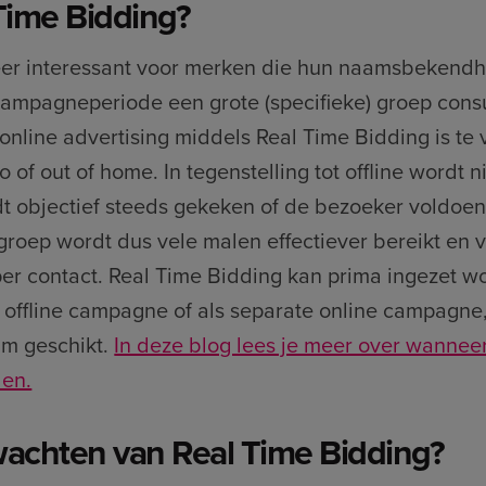
Time Bidding?
eer interessant voor merken die hun naamsbekendhe
ampagneperiode een grote (specifieke) groep cons
online advertising middels Real Time Bidding is te 
io of out of home. In tegenstelling tot offline wordt 
t objectief steeds gekeken of de bezoeker voldoend
roep wordt dus vele malen effectiever bereikt en 
per contact. Real Time Bidding kan prima ingezet w
 offline campagne of als separate online campagne
um geschikt.
In deze blog lees je meer over wannee
den.
wachten van Real Time Bidding?