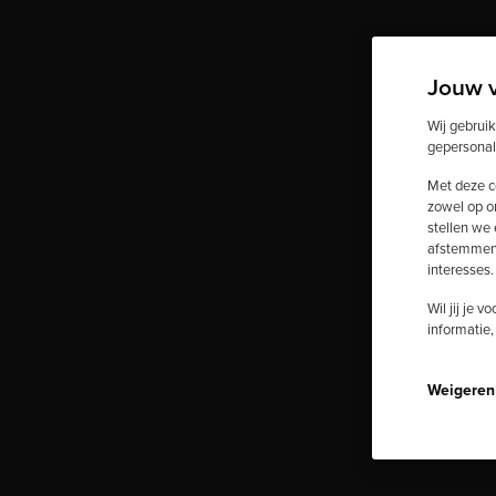
Jouw 
Wij gebrui
gepersonal
Met deze c
zowel op o
stellen we
afstemmen 
interesses.
Wil jij je 
informatie,
Weigeren