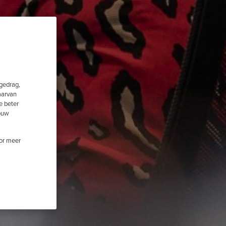
fgedrag,
aarvan
e beter
jouw
oor meer