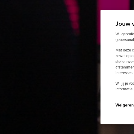
Jouw 
Wij gebrui
gepersonal
Met deze c
zowel op o
stellen we
afstemmen 
interesses.
Wil jij je 
informatie,
Weigeren