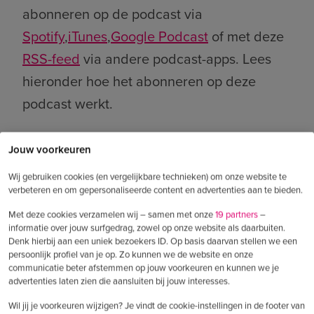
abonneren op de podcast via
Spotify
,
iTunes
,
Google Podcast
of met deze
RSS-feed
via andere podcast-apps. Lees
hieronder hoe het abonneren op deze
podcast werkt.
Jouw voorkeuren
Wij gebruiken cookies (en vergelijkbare technieken) om onze website te
verbeteren en om gepersonaliseerde content en advertenties aan te bieden.
Met deze cookies verzamelen wij – samen met onze
19 partners
–
informatie over jouw surfgedrag, zowel op onze website als daarbuiten.
Denk hierbij aan een uniek bezoekers ID. Op basis daarvan stellen we een
persoonlijk profiel van je op. Zo kunnen we de website en onze
communicatie beter afstemmen op jouw voorkeuren en kunnen we je
advertenties laten zien die aansluiten bij jouw interesses.
Shownotes
Wil jij je voorkeuren wijzigen? Je vindt de cookie-instellingen in de footer van