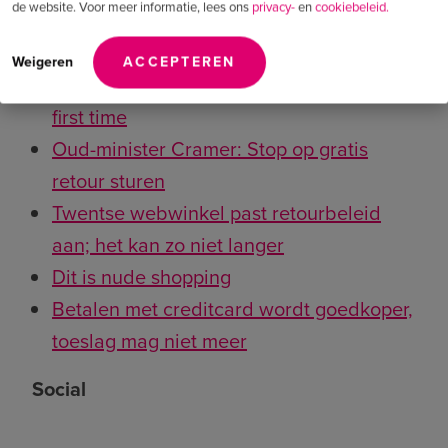
de website. Voor meer informatie, lees ons
privacy-
en
cookiebeleid.
Wat ons opviel
Weigeren
ACCEPTEREN
Digital ad spending to top traditional for
first time
Oud-minister Cramer: Stop op gratis
retour sturen
Twentse webwinkel past retourbeleid
aan; het kan zo niet langer
Dit is nude shopping
Betalen met creditcard wordt goedkoper,
toeslag mag niet meer
Social