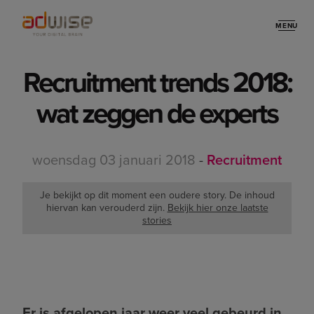
MENU
Stories
Recruitment trends 2018:
wat zeggen de experts
woensdag 03 januari 2018
-
Recruitment
Je bekijkt op dit moment een oudere story. De inhoud
hiervan kan verouderd zijn.
Bekijk hier onze laatste
stories
Er is afgelopen jaar weer veel gebeurd in