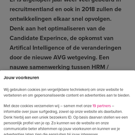
recruitmentland en ook in 2018 zullen de
ontwikkelingen elkaar snel opvolgen.
Denk aan het optimaliseren van de
Candidate Experince, de opkomst van
Artifical Intelligence of de veranderingen
door de nieuwe AVG wetgeving. Een
nauwe samenwerking tussen HRM /
recruitment, marketing en ICT is
Jouw voorkeuren
tegenwoordig essentieel om in de war for
Wij gebruiken cookies (en vergelijkbare technieken) om onze website te
talent goed beslagen ten ijs te komen.
verbeteren en om gepersonaliseerde content en advertenties aan te bieden.
Met deze cookies verzamelen wij – samen met onze
19 partners
–
informatie over jouw surfgedrag, zowel op onze website als daarbuiten.
Op
Werf&
, ht blog over
Denk hierbij aan een uniek bezoekers ID. Op basis daarvan stellen we een
persoonlijk profiel van je op. Zo kunnen we de website en onze
arbeidsmarktcommunicatie & recruitment,
communicatie beter afstemmen op jouw voorkeuren en kunnen we je
advertenties laten zien die aansluiten bij jouw interesses.