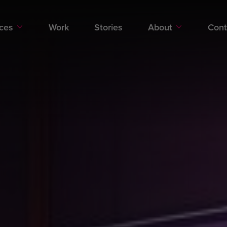
Specialties
AI
ices
Work
Stories
About
Cont