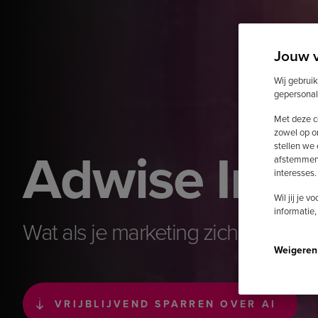
Jouw 
Wij gebrui
gepersonal
Met deze c
zowel op o
Adwise Inte
stellen we
afstemmen 
interesses.
Wil jij je 
informatie,
Wat als je marketing zichzelf cont
Weigeren
VRIJBLIJVEND SPARREN OVER AI