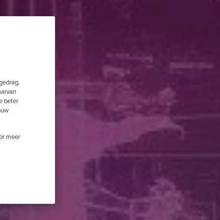
fgedrag,
aarvan
e beter
jouw
oor meer