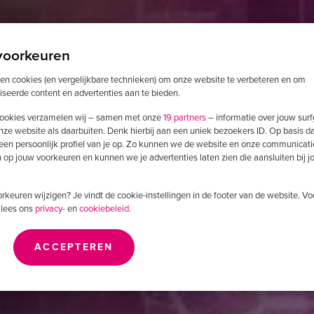
voorkeuren
ken cookies (en vergelijkbare technieken) om onze website te verbeteren en om
iseerde content en advertenties aan te bieden.
ookies verzamelen wij – samen met onze
19 partners
– informatie over jouw sur
nze website als daarbuiten. Denk hierbij aan een uniek bezoekers ID. Op basis d
lligence Base
 een persoonlijk profiel van je op. Zo kunnen we de website en onze communicati
op jouw voorkeuren en kunnen we je advertenties laten zien die aansluiten bij 
voorkeuren wijzigen? Je vindt de cookie-instellingen in de footer van de website. V
 lees ons
privacy-
en
cookiebeleid.
inu verbetert?
.
ACCEPTEREN